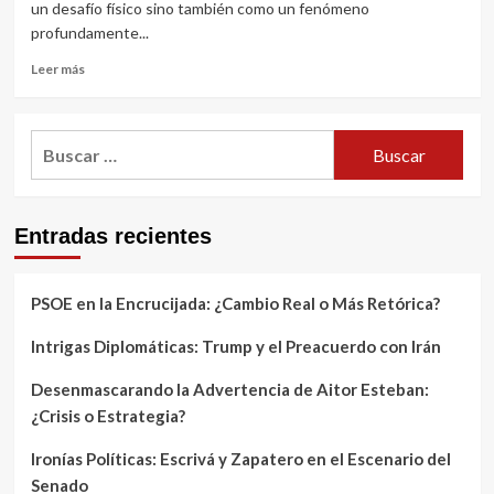
un desafío físico sino también como un fenómeno
profundamente...
Leer
Leer más
más
sobre
El
Buscar:
Estrés
y
su
Relación
Entradas recientes
con
el
Diálogo
Interno
PSOE en la Encrucijada: ¿Cambio Real o Más Retórica?
Negativo
Intrigas Diplomáticas: Trump y el Preacuerdo con Irán
Desenmascarando la Advertencia de Aitor Esteban:
¿Crisis o Estrategia?
Ironías Políticas: Escrivá y Zapatero en el Escenario del
Senado