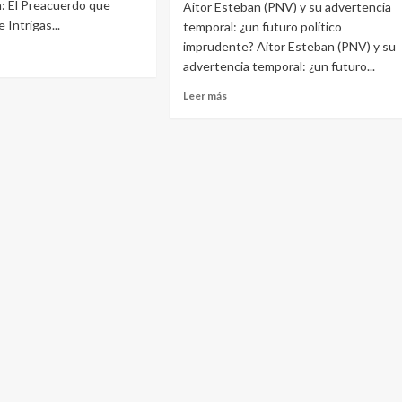
n: El Preacuerdo que
Aitor Esteban (PNV) y su advertencia
 Intrigas...
temporal: ¿un futuro político
imprudente? Aitor Esteban (PNV) y su
advertencia temporal: ¿un futuro...
e
Leer
Leer más
gas
más
máticas:
sobre
p
Desenmascarando
la
Advertencia
cuerdo
de
Aitor
Esteban:
¿Crisis
o
Estrategia?