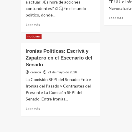
EE.UU. e Irá
a actuar: ¿Es hora de acciones
Navega Entre
contundentes? ⚖️🤔 En el mundo
político, donde...
Leer
Leer más
más
Leer
Leer más
sobr
más
Intri
sobre
noticias
Diplo
PSOE
Trum
en
Ironías Políticas: Escrivá y
y
la
el
Zapatero en el Escenario del
Encrucijada:
Prea
¿Cambio
Senado
con
Real
cronica
21 de mayo de 2026
Irán
o
La Comisión SEPI del Senado: Entre
Más
Retórica?
Ironías del Pasado y Contrastes del
Presente La Comisión SEPI del
Senado: Entre Ironías...
Leer
Leer más
más
sobre
Ironías
Políticas: