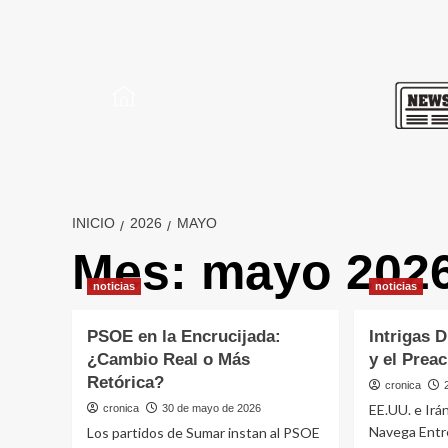
Saltar
al
contenido
INICIO
2026
MAYO
Mes:
mayo 202
noticias
noticias
PSOE en la Encrucijada:
Intrigas 
¿Cambio Real o Más
y el Prea
Retórica?
cronica
EE.UU. e Irá
cronica
30 de mayo de 2026
Navega Entre
Los partidos de Sumar instan al PSOE