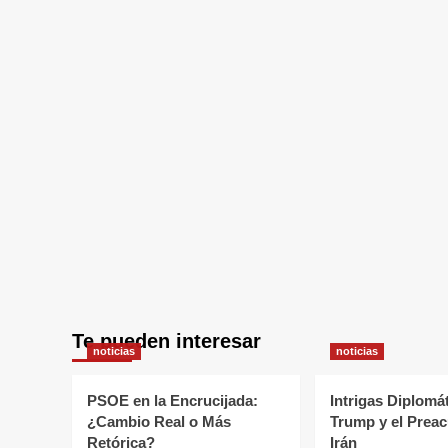
Te pueden interesar
noticias
noticias
PSOE en la Encrucijada:
Intrigas Diplomá
¿Cambio Real o Más
Trump y el Prea
Retórica?
Irán